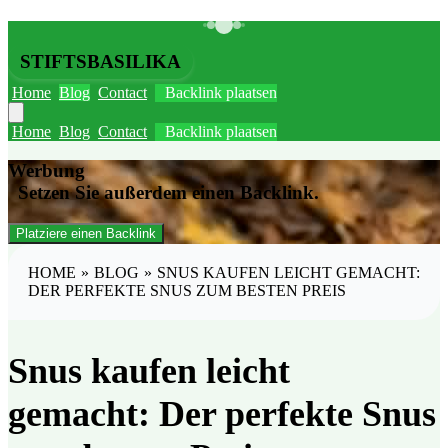
STIFTSBASILIKA
Home
Blog
Contact
Backlink plaatsen
Home
Blog
Contact
Backlink plaatsen
Werbung
Setzen Sie außerdem einen Backlink.
Platziere einen Backlink
HOME
»
BLOG
»
SNUS KAUFEN LEICHT GEMACHT:
DER PERFEKTE SNUS ZUM BESTEN PREIS
Snus kaufen leicht
gemacht: Der perfekte Snus