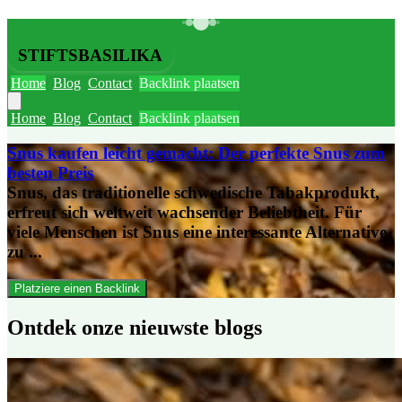
STIFTSBASILIKA
Home
Blog
Contact
Backlink plaatsen
Home
Blog
Contact
Backlink plaatsen
Snus kaufen leicht gemacht: Der perfekte Snus zum
besten Preis
Snus, das traditionelle schwedische Tabakprodukt,
erfreut sich weltweit wachsender Beliebtheit. Für
viele Menschen ist Snus eine interessante Alternative
zu ...
Platziere einen Backlink
Ontdek onze
nieuwste blogs